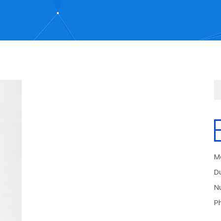
M
D
N
P