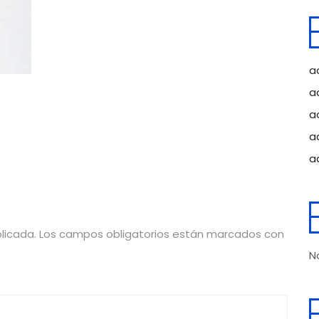
a
a
a
a
a
licada.
Los campos obligatorios están marcados con
N