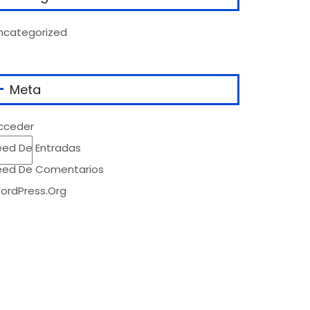
ncategorized
Meta
cceder
eed De Entradas
eed De Comentarios
ordPress.org