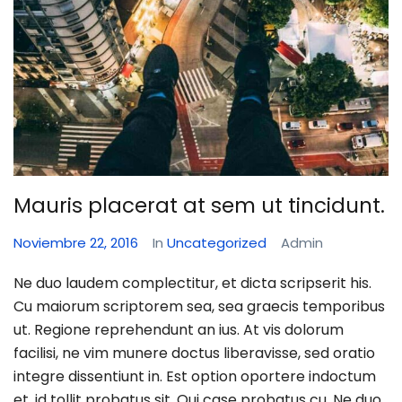
Mauris placerat at sem ut tincidunt.
Noviembre 22, 2016
In
Uncategorized
Admin
Ne duo laudem complectitur, et dicta scripserit his.
Cu maiorum scriptorem sea, sea graecis temporibus
ut. Regione reprehendunt an ius. At vis dolorum
facilisi, ne vim munere doctus liberavisse, sed oratio
integre dissentiunt in. Est option oportere indoctum
et, id tollit probatus sit. Qui case probatus cu. Ne duo